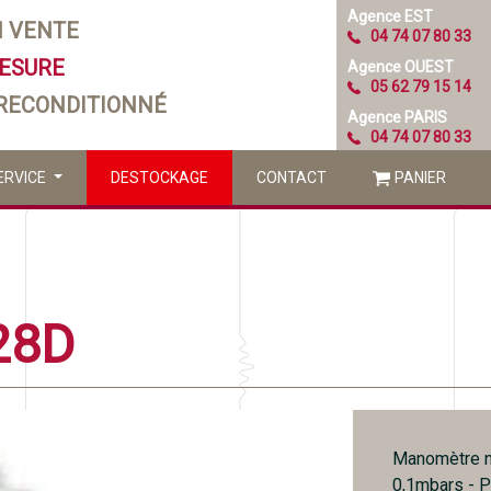
Agence EST
N VENTE
04 74 07 80 33
MESURE
Agence OUEST
05 62 79 15 14
 RECONDITIONNÉ
Agence PARIS
04 74 07 80 33
ERVICE
DESTOCKAGE
CONTACT
PANIER
28D
Manomètre n
0,1mbars - Pr