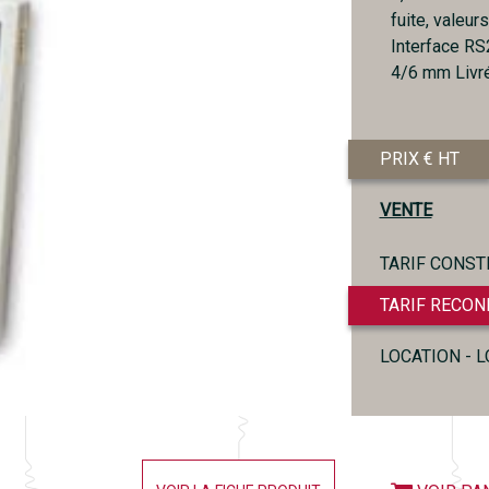
fuite, valeu
Interface RS
4/6 mm Livr
PRIX € HT
VENTE
TARIF CONST
TARIF RECON
LOCATION - 