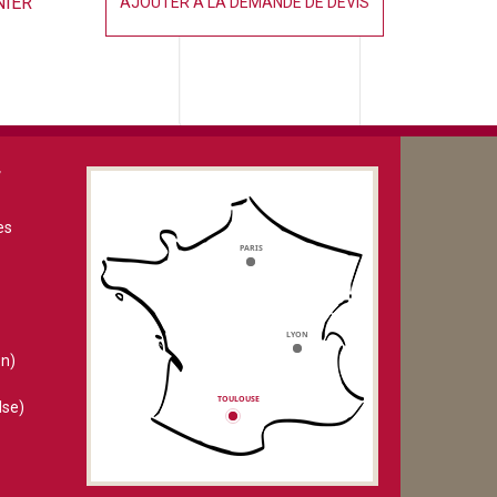
NIER
AJOUTER À LA DEMANDE DE DEVIS
V
es
n)
lse)