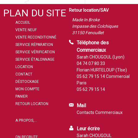
PLAN DU SITE
Retour location/SAV
Made In Broke
ACCUEIL
Impasse des Colchiques
VENTE NEUF
31150 Fenouillet
VENTE RECONDITIONNÉ
Téléphone des
SERVICE RÉPARATION
Commerciaux
SERVICE VÉRIFICATION
Sarah CHOUGOUL (Lyon)
SERVICE ÉTALONNAGE
04 74 07 80 33
LOCATION
Florian HURTELOUP (Tlse)
CONTACT
05 62 79 15 14
Commercial
DÉSTOCKAGE
Paris
MON COMPTE
05 62 79 15 14
PANIER
RETOUR LOCATION
Mail
Contacts Commerciaux
A PROPOS,...
Leur écrire
Sarah CHOUGOUL
ON RECRUTE