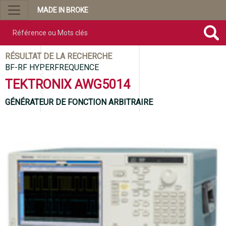
MADE IN BROKE
Référence ou mots clés
RÉSULTAT DE LA RECHERCHE
BF-RF HYPERFREQUENCE
TEKTRONIX AWG5014
GÉNÉRATEUR DE FONCTION ARBITRAIRE