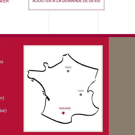
NIER
AJOUTER À LA DEMANDE DE DEVIS
V
es
n)
lse)