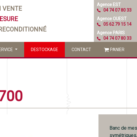
Agence EST
N VENTE
04 74 07 80 33
MESURE
Agence OUEST
05 62 79 15 14
 RECONDITIONNÉ
Agence PARIS
04 74 07 80 33
ERVICE
DESTOCKAGE
CONTACT
PANIER
700
Banc de mesu
symétriques