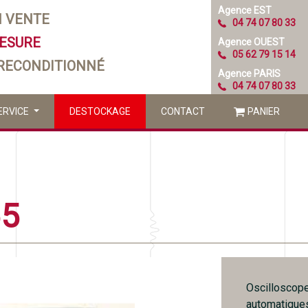
Agence EST
N VENTE
04 74 07 80 33
MESURE
Agence OUEST
05 62 79 15 14
 RECONDITIONNÉ
Agence PARIS
04 74 07 80 33
ERVICE
DESTOCKAGE
CONTACT
PANIER
65
Oscilloscop
automatique