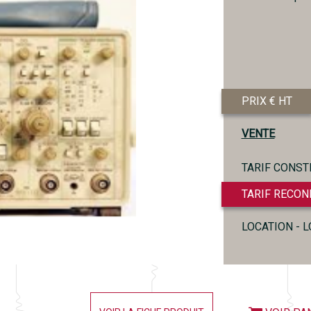
PRIX € HT
VENTE
TARIF CONST
TARIF RECON
LOCATION - 