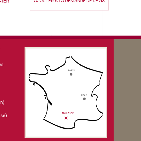
NIER
AJOUTER À LA DEMANDE DE DEVIS
V
es
n)
lse)