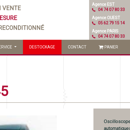
Agence EST
N VENTE
04 74 07 80 33
MESURE
Agence OUEST
05 62 79 15 14
 RECONDITIONNÉ
Agence PARIS
04 74 07 80 33
ERVICE
DESTOCKAGE
CONTACT
PANIER
45
Oscilloscop
automatique