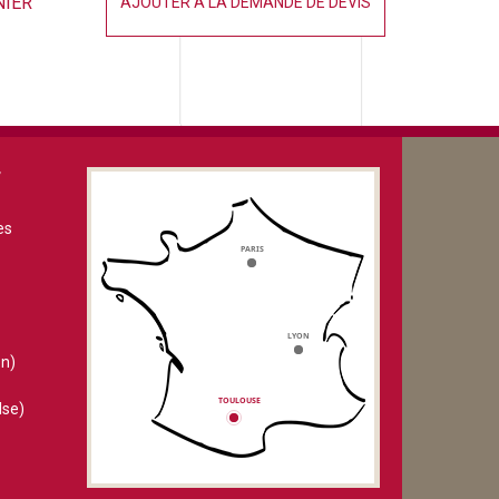
NIER
AJOUTER À LA DEMANDE DE DEVIS
V
es
n)
lse)