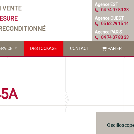
Agence EST
N VENTE
04 74 07 80 33
MESURE
Agence OUEST
05 62 79 15 14
 RECONDITIONNÉ
Agence PARIS
04 74 07 80 33
ERVICE
DESTOCKAGE
CONTACT
PANIER
45A
Oscilloscope