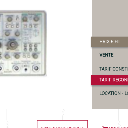
PRIX € HT
VENTE
TARIF CONST
TARIF RECON
LOCATION - 