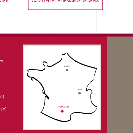
NIER
AJOUTER À LA DEMANDE DE DEVIS
V
es
n)
lse)