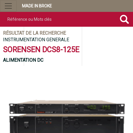
MADE IN BROKE
Référence ou mots clés
RÉSULTAT DE LA RECHERCHE
INSTRUMENTATION GENERALE
SORENSEN DCS8-125E
ALIMENTATION DC