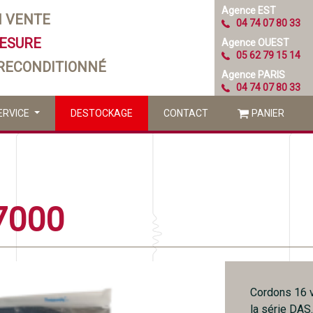
Agence EST
N VENTE
04 74 07 80 33
MESURE
Agence OUEST
05 62 79 15 14
 RECONDITIONNÉ
Agence PARIS
04 74 07 80 33
ERVICE
DESTOCKAGE
CONTACT
PANIER
7000
Cordons 16 v
la série DAS.