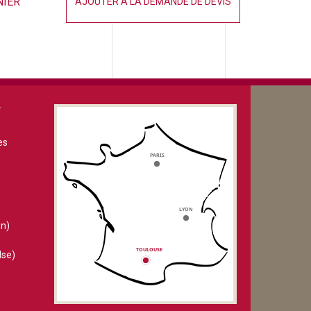
NIER
AJOUTER À LA DEMANDE DE DEVIS
V
es
n)
lse)