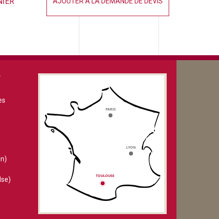
NIER
AJOUTER À LA DEMANDE DE DEVIS
V
es
n)
lse)