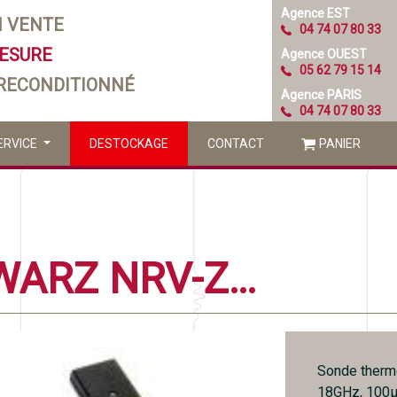
Agence EST
N VENTE
04 74 07 80 33
MESURE
Agence OUEST
05 62 79 15 14
 RECONDITIONNÉ
Agence PARIS
04 74 07 80 33
ERVICE
DESTOCKAGE
CONTACT
PANIER
ROHDE ET SCHWARZ NRV-Z53
Sonde therm
18GHz, 100µ