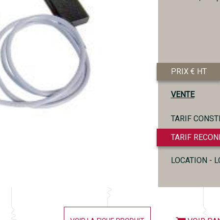
PRIX € HT
VENTE
TARIF CONST
TARIF RECON
LOCATION - 