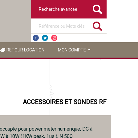
Recherche avancée
Référence ou mots clés
RETOUR LOCATION
MON COMPTE
ACCESSOIRES ET SONDES RF
ocouple pour power meter numérique, DC à
W à 10W (1KW peak, 1µs ), N 50Ω