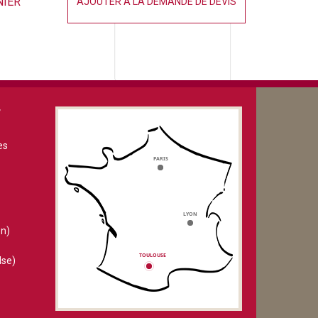
NIER
AJOUTER À LA DEMANDE DE DEVIS
V
es
n)
lse)