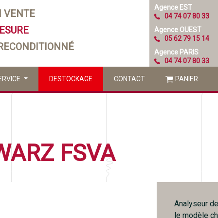
Agence EST
N VENTE
04 74 07 80 33
MESURE
Agence OUEST
05 62 79 15 14
 RECONDITIONNÉ
Agence PARIS
04 74 07 80 33
ERVICE
DESTOCKAGE
CONTACT
PANIER
WARZ FSVA
Analyseur de
le modèle c