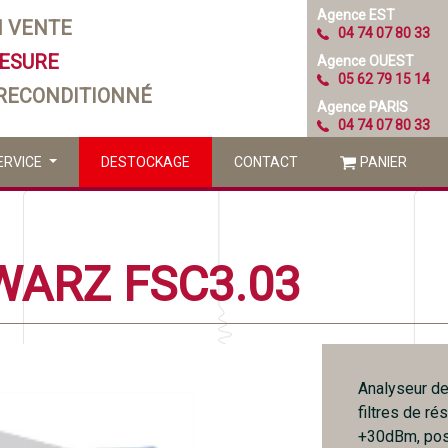
Agence EST
N VENTE
04 74 07 80 33
MESURE
Agence OUEST
05 62 79 15 14
 RECONDITIONNÉ
Agence PARIS
04 74 07 80 33
ERVICE
DESTOCKAGE
CONTACT
PANIER
WARZ FSC3.03
Analyseur de
filtres de r
+30dBm, poss