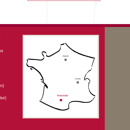
V
es
n)
lse)