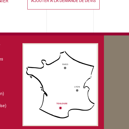
NIER
AJOUTER À LA DEMANDE DE DEVIS
V
es
n)
lse)