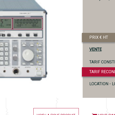
PRIX € HT
VENTE
TARIF CONST
TARIF RECON
LOCATION - 