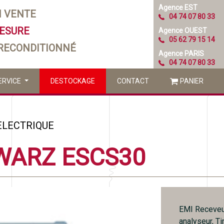
Agence EST
N VENTE
04 74 07 80 33
MESURE
Agence OUEST
05 62 79 15 14
 RECONDITIONNÉ
Agence PARIS
04 74 07 80 33
ERVICE
DESTOCKAGE
CONTACT
PANIER
ELECTRIQUE
WARZ ESCS30
EMI Receveu
analyseur, T