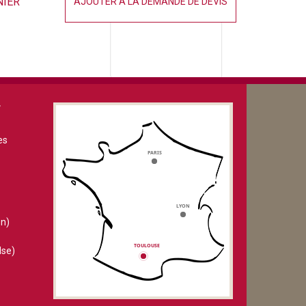
NIER
AJOUTER À LA DEMANDE DE DEVIS
V
es
n)
lse)