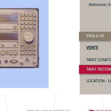
distorsion, Si
PRIX € HT
VENTE
TARIF CONST
TARIF RECON
LOCATION - 