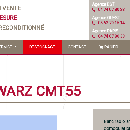
Agence EST
N VENTE
04 74 07 80 33
MESURE
Agence OUEST
05 62 79 15 14
 RECONDITIONNÉ
Agence PARIS
04 74 07 80 33
ERVICE
DESTOCKAGE
CONTACT
PANIER
WARZ CMT55
Banc radio a
démodulatio