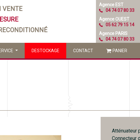
Agence EST
N VENTE
04 74 07 80 33
MESURE
Agence OUEST
05 62 79 15 14
 RECONDITIONNÉ
Agence PARIS
04 74 07 80 33
ERVICE
DESTOCKAGE
CONTACT
PANIER
Atténuateur 
Connecteur d