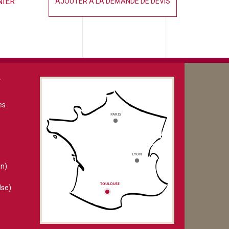
NIER
AJOUTER À LA DEMANDE DE DEVIS
V
es
n)
lse)