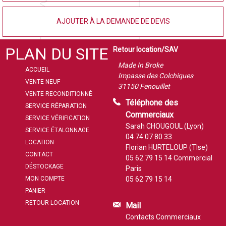
AJOUTER À LA DEMANDE DE DEVIS
PLAN DU SITE
Retour location/SAV
Made In Broke
ACCUEIL
Impasse des Colchiques
VENTE NEUF
31150 Fenouillet
VENTE RECONDITIONNÉ
Téléphone des
SERVICE RÉPARATION
Commerciaux
SERVICE VÉRIFICATION
Sarah CHOUGOUL (Lyon)
SERVICE ÉTALONNAGE
04 74 07 80 33
LOCATION
Florian HURTELOUP (Tlse)
CONTACT
05 62 79 15 14
Commercial
DÉSTOCKAGE
Paris
MON COMPTE
05 62 79 15 14
PANIER
RETOUR LOCATION
Mail
Contacts Commerciaux