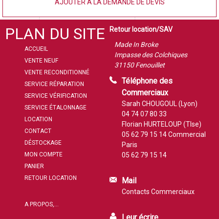
AJOUTER À LA DEMANDE DE DEVIS
PLAN DU SITE
Retour location/SAV
Made In Broke
ACCUEIL
Impasse des Colchiques
VENTE NEUF
31150 Fenouillet
VENTE RECONDITIONNÉ
Téléphone des
SERVICE RÉPARATION
Commerciaux
SERVICE VÉRIFICATION
Sarah CHOUGOUL (Lyon)
SERVICE ÉTALONNAGE
04 74 07 80 33
LOCATION
Florian HURTELOUP (Tlse)
CONTACT
05 62 79 15 14
Commercial
DÉSTOCKAGE
Paris
MON COMPTE
05 62 79 15 14
PANIER
RETOUR LOCATION
Mail
Contacts Commerciaux
A PROPOS,...
Leur écrire