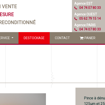
Agence EST
N VENTE
04 74 07 80 33
MESURE
Agence OUEST
05 62 79 15 14
 RECONDITIONNÉ
Agence PARIS
04 74 07 80 33
ERVICE
DESTOCKAGE
CONTACT
PANIER
Pince à dén
125µm et 25