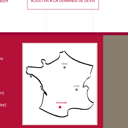
NIER
AJOUTER À LA DEMANDE DE DEVIS
V
es
n)
lse)