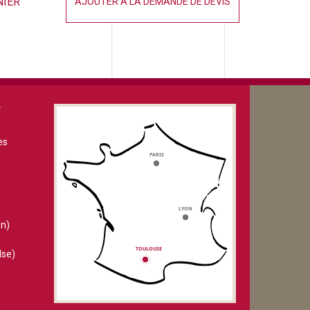
NIER
AJOUTER À LA DEMANDE DE DEVIS
V
es
n)
lse)