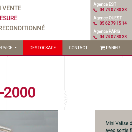
Agence EST
N VENTE
04 74 07 80 33
MESURE
Agence OUEST
05 62 79 15 14
 RECONDITIONNÉ
Agence PARIS
04 74 07 80 33
ERVICE
DESTOCKAGE
CONTACT
PANIER
-2000
Mini Valise
avec sortie 