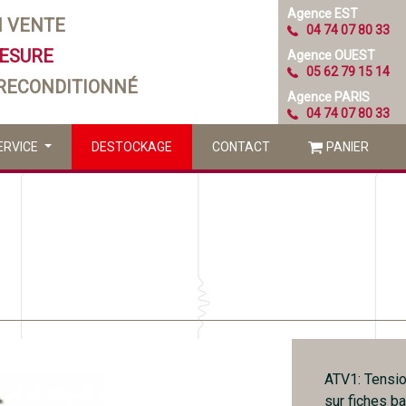
Agence EST
N VENTE
04 74 07 80 33
MESURE
Agence OUEST
05 62 79 15 14
 RECONDITIONNÉ
Agence PARIS
04 74 07 80 33
ERVICE
DESTOCKAGE
CONTACT
PANIER
ATV1: Tensio
sur fiches b