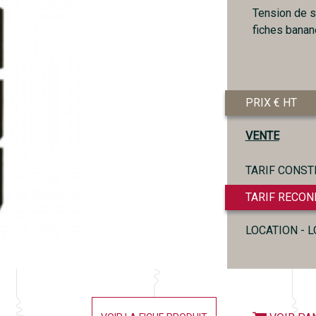
Tension de s
fiches banan
PRIX € HT
VENTE
TARIF CONST
TARIF RECON
LOCATION - 