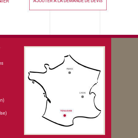
NIER
AJOUTER À LA DEMANDE DE DEVIS
V
es
n)
lse)