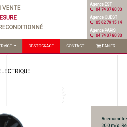
Agence EST
N VENTE
04 74 07 80 33
MESURE
Agence OUEST
05 62 79 15 14
 RECONDITIONNÉ
Agence PARIS
04 74 07 80 33
ERVICE
DESTOCKAGE
CONTACT
PANIER
ELECTRIQUE
Anémomètre p
30,0 m/s. Rés