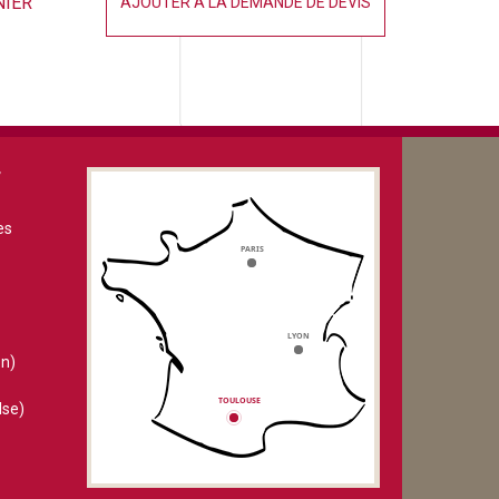
NIER
AJOUTER À LA DEMANDE DE DEVIS
V
es
n)
lse)