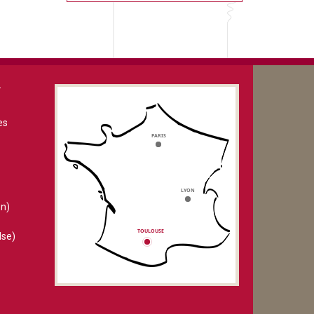
V
es
n)
lse)