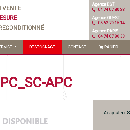
Agence EST
N VENTE
04 74 07 80 33
MESURE
Agence OUEST
05 62 79 15 14
 RECONDITIONNÉ
Agence PARIS
04 74 07 80 33
ERVICE
DESTOCKAGE
CONTACT
PANIER
-PC_SC-APC
Adaptateur 