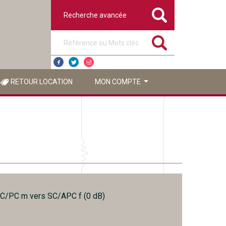
Recherche avancée
Référence ou mots clés
RETOUR LOCATION
MON COMPTE
SC/PC m vers SC/APC f (0 dB)