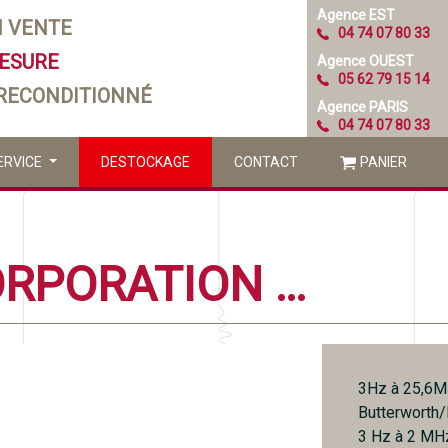
Agence EST
N VENTE
04 74 07 80 33
MESURE
Agence OUEST
05 62 79 15 14
 RECONDITIONNÉ
Agence PARIS
04 74 07 80 33
ERVICE
DESTOCKAGE
CONTACT
PANIER
KROHN-HITE CORPORATION 3945
3Hz à 25,6M
Butterworth/
3 Hz à 2 MHz