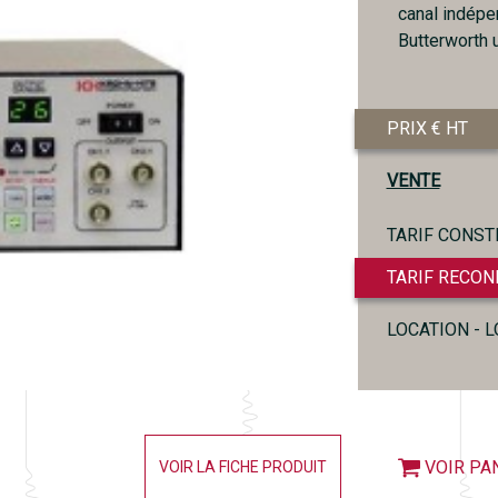
canal indép
Butterworth 
PRIX € HT
VENTE
TARIF CONST
TARIF RECON
LOCATION - 
VOIR PA
VOIR LA FICHE PRODUIT