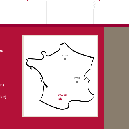
V
es
n)
lse)