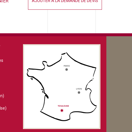
NIER
AJOUTER À LA DEMANDE DE DEVIS
V
es
n)
lse)