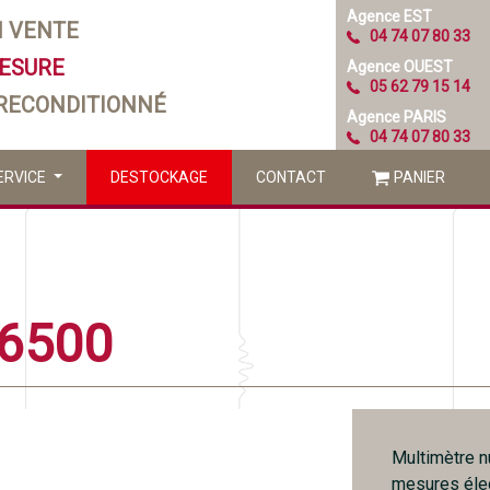
Agence EST
N VENTE
04 74 07 80 33
MESURE
Agence OUEST
05 62 79 15 14
 RECONDITIONNÉ
Agence PARIS
04 74 07 80 33
ERVICE
DESTOCKAGE
CONTACT
PANIER
6500
Multimètre n
mesures élec