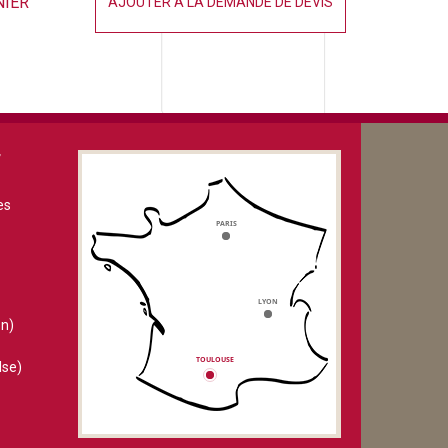
NIER
AJOUTER À LA DEMANDE DE DEVIS
V
es
n)
lse)