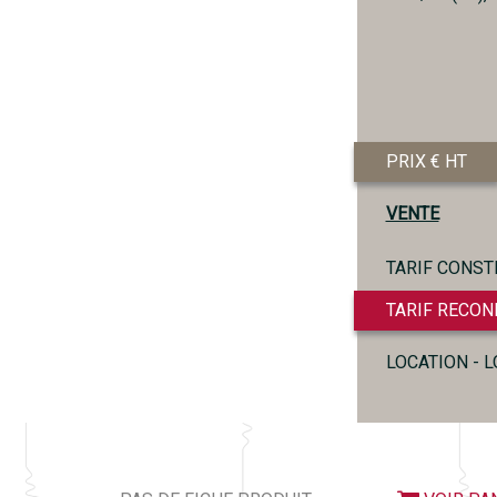
PRIX € HT
VENTE
TARIF CONST
TARIF RECON
LOCATION - 