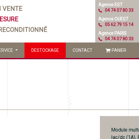
Agence EST
N VENTE
04 74 07 80 33
MESURE
Agence OUEST
05 62 79 15 14
 RECONDITIONNÉ
Agence PARIS
04 74 07 80 33
ERVICE
DESTOCKAGE
CONTACT
PANIER
Module multi
Iac/dc (1A), 