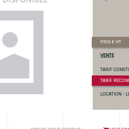
PRIX € HT
VENTE
TARIF CONST
TARIF RECON
LOCATION - 