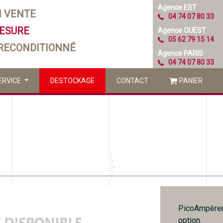
Agence EST
N VENTE
04 74 07 80 33
MESURE
Agence OUEST
05 62 79 15 14
 RECONDITIONNÉ
Agence PARIS
04 74 07 80 33
ERVICE
DESTOCKAGE
CONTACT
PANIER
PicoAmpèremè
option.