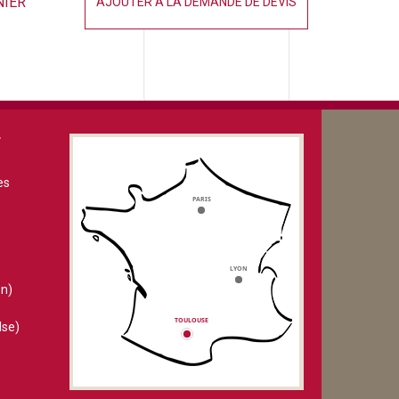
NIER
AJOUTER À LA DEMANDE DE DEVIS
V
es
n)
lse)