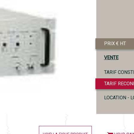
PRIX € HT
VENTE
TARIF CONST
TARIF RECON
LOCATION - 