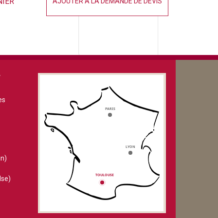
NIER
AJOUTER À LA DEMANDE DE DEVIS
V
es
n)
lse)