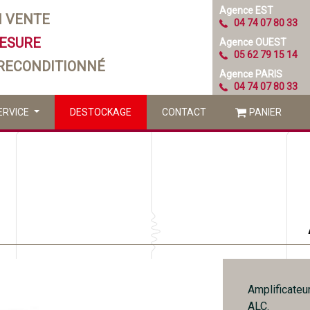
Agence EST
N VENTE
04 74 07 80 33
MESURE
Agence OUEST
05 62 79 15 14
 RECONDITIONNÉ
Agence PARIS
04 74 07 80 33
ERVICE
DESTOCKAGE
CONTACT
PANIER
Amplificate
ALC.