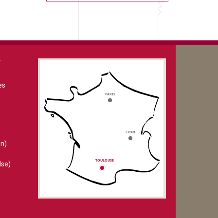
V
es
n)
lse)