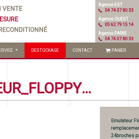
Agence EST
N VENTE
04 74 07 80 33
MESURE
Agence OUEST
05 62 79 15 14
 RECONDITIONNÉ
Agence PARIS
04 74 07 80 33
ERVICE
DESTOCKAGE
CONTACT
PANIER
IPCAS EMULATEUR_FLOPPY_USB_SLIM
Emulateur Fl
remplacement
24broches pa