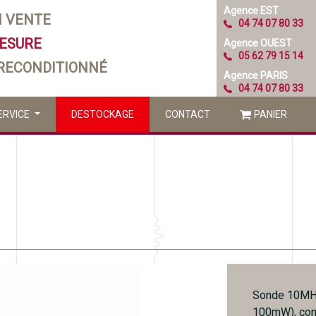
Agence EST
N VENTE
04 74 07 80 33
MESURE
Agence OUEST
05 62 79 15 14
 RECONDITIONNÉ
Agence PARIS
04 74 07 80 33
ERVICE
DESTOCKAGE
CONTACT
PANIER
Sonde 10MHz
100mW), con