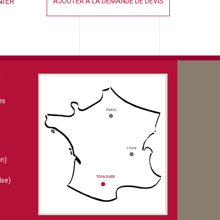
NIER
AJOUTER À LA DEMANDE DE DEVIS
V
es
n)
lse)