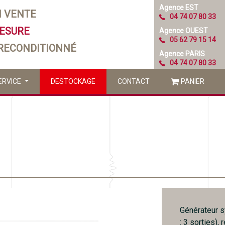
Agence EST
N VENTE
04 74 07 80 33
MESURE
Agence OUEST
05 62 79 15 14
 RECONDITIONNÉ
Agence PARIS
04 74 07 80 33
ERVICE
DESTOCKAGE
CONTACT
PANIER
Générateur s
: 3 sorties),