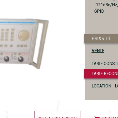
-121dBc/Hz,
GPIB
PRIX € HT
VENTE
TARIF CONST
TARIF RECON
LOCATION - 