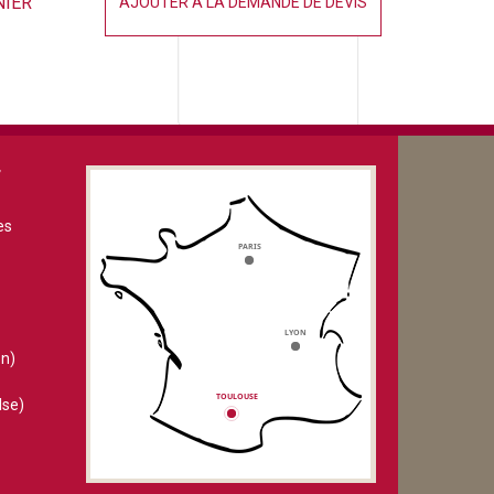
NIER
AJOUTER À LA DEMANDE DE DEVIS
V
es
n)
lse)