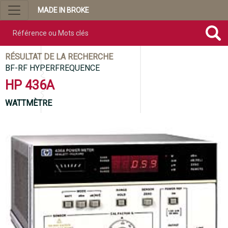
MADE IN BROKE
Référence ou mots clés
RÉSULTAT DE LA RECHERCHE
BF-RF HYPERFREQUENCE
HP 436A
WATTMÈTRE