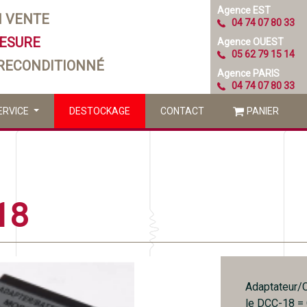
Agence EST
N VENTE
04 74 07 80 33
MESURE
Agence OUEST
05 62 79 15 14
 RECONDITIONNÉ
Agence PARIS
04 74 07 80 33
ERVICE
DESTOCKAGE
CONTACT
PANIER
18
Adaptateur/C
le DCC-18 = 