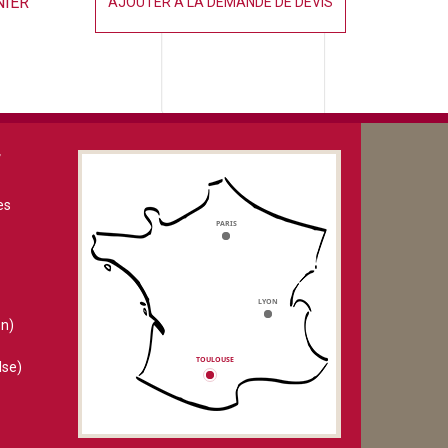
NIER
AJOUTER À LA DEMANDE DE DEVIS
V
es
n)
lse)