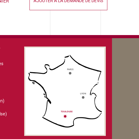
NIER
AJOUTER À LA DEMANDE DE DEVIS
V
es
n)
lse)