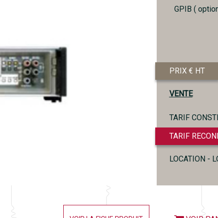
GPIB ( option
PRIX € HT
VENTE
TARIF CONST
TARIF RECON
LOCATION - 