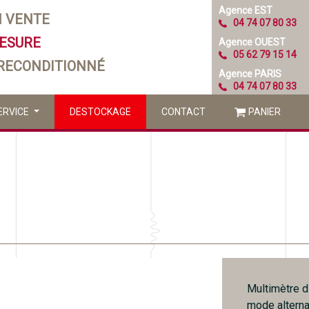
Agence EST
N VENTE
04 74 07 80 33
MESURE
Agence OUEST
05 62 79 15 14
 RECONDITIONNÉ
Agence PARIS
04 74 07 80 33
ERVICE
DESTOCKAGE
CONTACT
PANIER
Multimètre d
mode alterna