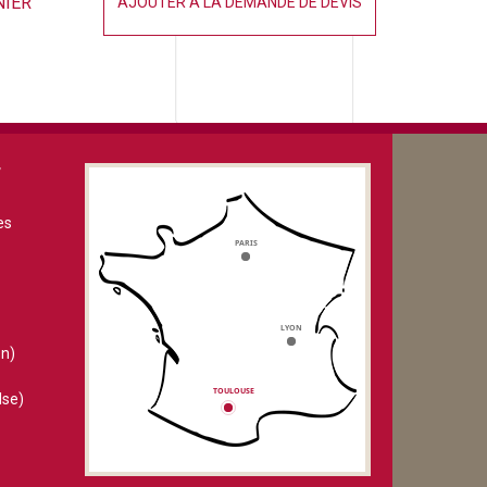
NIER
AJOUTER À LA DEMANDE DE DEVIS
V
es
n)
lse)