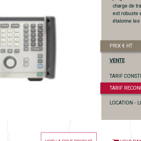
charge de tra
est robuste e
étalonne les 
PRIX € HT
VENTE
TARIF CONST
TARIF RECON
LOCATION - 