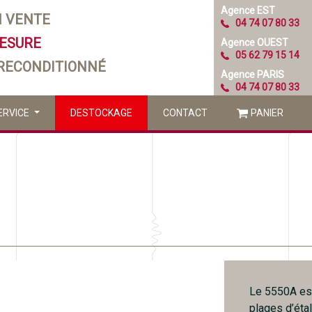
Agence EST
N VENTE
04 74 07 80 33
MESURE
Agence OUEST
05 62 79 15 14
 RECONDITIONNÉ
Agence PARIS
04 74 07 80 33
ERVICE
DESTOCKAGE
CONTACT
PANIER
Le 5550A est
plages d’éta