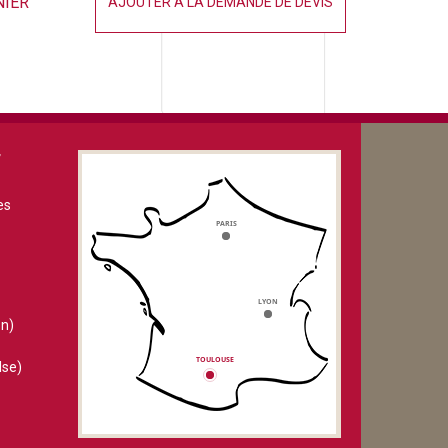
NIER
AJOUTER À LA DEMANDE DE DEVIS
V
es
n)
lse)