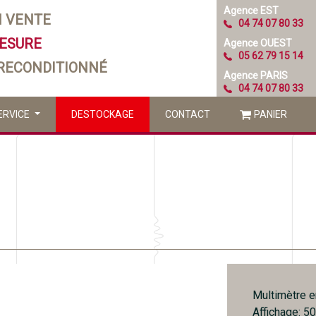
Agence EST
N VENTE
04 74 07 80 33
MESURE
Agence OUEST
05 62 79 15 14
 RECONDITIONNÉ
Agence PARIS
04 74 07 80 33
ERVICE
DESTOCKAGE
CONTACT
PANIER
Multimètre e
Affichage: 5