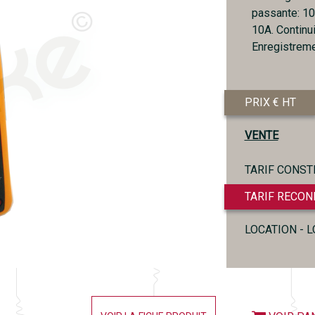
passante: 10
10A. Continui
Enregistreme
PRIX € HT
VENTE
TARIF CONST
TARIF RECON
LOCATION - 