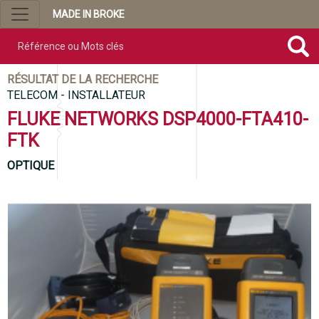
MADE IN BROKE
Référence ou mots clés
RÉSULTAT DE LA RECHERCHE
TELECOM - INSTALLATEUR
FLUKE NETWORKS DSP4000-FTA410-
FTK
OPTIQUE