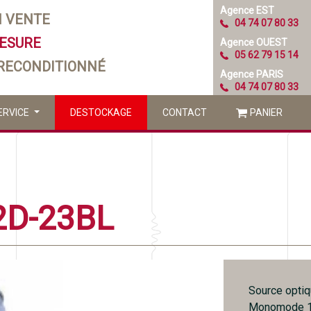
Agence EST
N VENTE
04 74 07 80 33
MESURE
Agence OUEST
05 62 79 15 14
 RECONDITIONNÉ
Agence PARIS
04 74 07 80 33
ERVICE
DESTOCKAGE
CONTACT
PANIER
2D-23BL
Source opti
Monomode 1