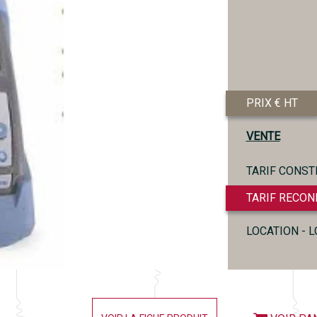
PRIX € HT
VENTE
TARIF CONST
TARIF RECON
LOCATION - 