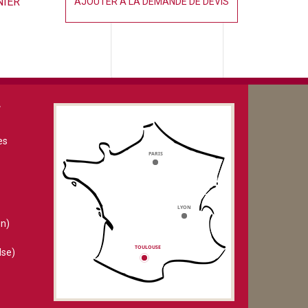
NIER
AJOUTER À LA DEMANDE DE DEVIS
V
es
n)
lse)