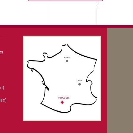
V
es
n)
lse)