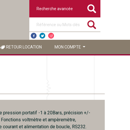
Recherche avancée
Référence ou mots clés
RETOUR LOCATION
MON COMPTE
e pression portatif -1 à 20Bars, précision +/-
 . Fonctions voltmètre et ampèremètre,
e courant et alimentation de boucle, RS232.