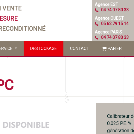
Agence EST
N VENTE
04 74 07 80 33
MESURE
Agence OUEST
05 62 79 15 14
 RECONDITIONNÉ
Agence PARIS
04 74 07 80 33
ERVICE
DESTOCKAGE
CONTACT
PANIER
PC
Calibrateur d
0,025 P.E. %
génération d