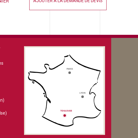
NIER
AJOUTER À LA DEMANDE DE DEVIS
V
es
n)
lse)