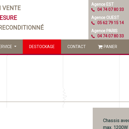
Agence EST
N VENTE
04 74 07 80 33
MESURE
Agence OUEST
05 62 79 15 14
 RECONDITIONNÉ
Agence PARIS
04 74 07 80 33
ERVICE
DESTOCKAGE
CONTACT
PANIER
Chassis avec
max. 1200W :