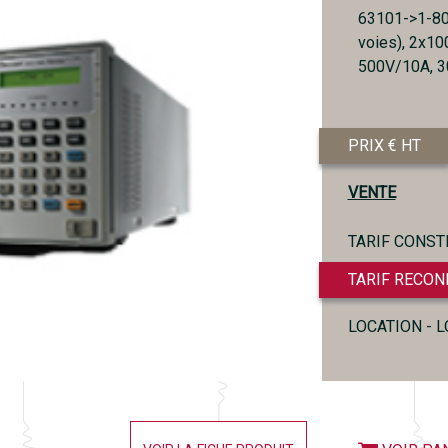
63101->1-80
voies), 2x1
500V/10A, 30
PRIX € HT
VENTE
TARIF CONST
TARIF RECON
LOCATION - 