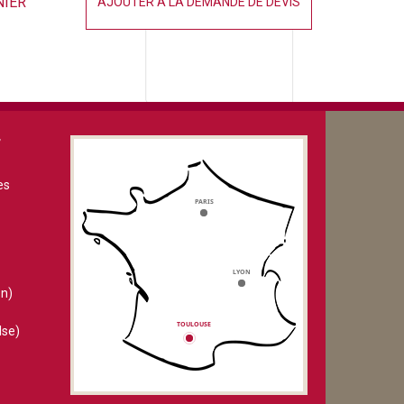
NIER
AJOUTER À LA DEMANDE DE DEVIS
V
es
n)
lse)