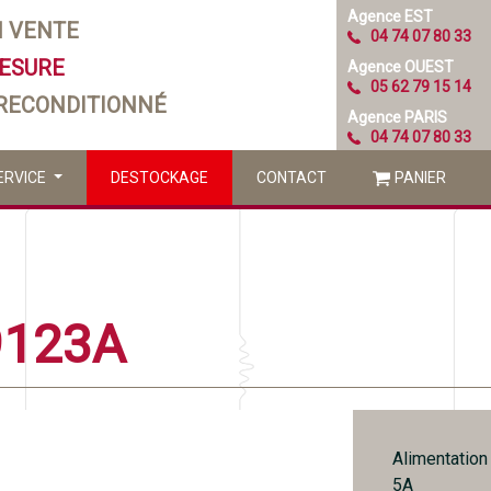
Agence EST
N VENTE
04 74 07 80 33
MESURE
Agence OUEST
05 62 79 15 14
 RECONDITIONNÉ
Agence PARIS
04 74 07 80 33
ERVICE
DESTOCKAGE
CONTACT
PANIER
9123A
Alimentation
5A