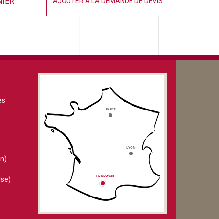
NIER
AJOUTER À LA DEMANDE DE DEVIS
V
es
n)
lse)