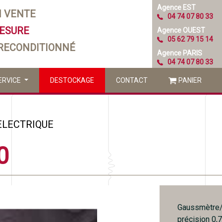
Agence EST
N VENTE
04 74 07 80 33
MESURE
Agence OUEST
05 62 79 15 14
 RECONDITIONNÉ
Agence PARIS
04 74 07 80 33
ERVICE
DESTOCKAGE
CONTACT
PANIER
ELECTRIQUE
0
Gaussmètre/T
précision 0,