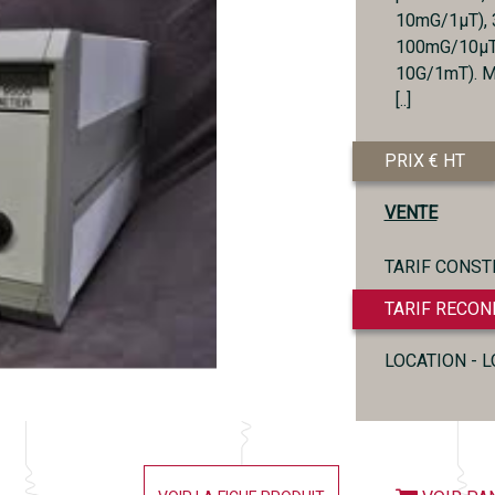
10mG/1µT), 
100mG/10µT),
10G/1mT). M
[..]
PRIX € HT
VENTE
TARIF CONST
TARIF RECON
LOCATION - 