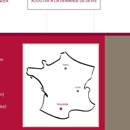
NIER
AJOUTER À LA DEMANDE DE DEVIS
V
es
n)
lse)