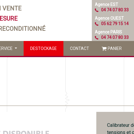
Agence EST
N VENTE
04 74 07 80 33
MESURE
Agence OUEST
05 62 79 15 14
 RECONDITIONNÉ
Agence PARIS
04 74 07 80 33
ERVICE
DESTOCKAGE
CONTACT
PANIER
Calibrateur 
tensions et 