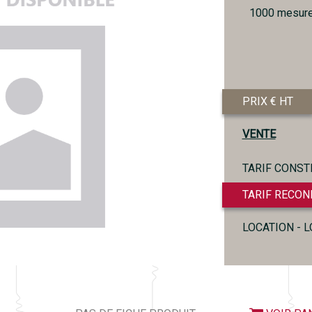
1000 mesur
PRIX € HT
VENTE
TARIF CONST
TARIF RECON
LOCATION - 