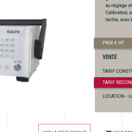
au réglage e
Calibrateur,
tactile, avec
PRIX € HT
VENTE
TARIF CONST
TARIF RECON
LOCATION - 