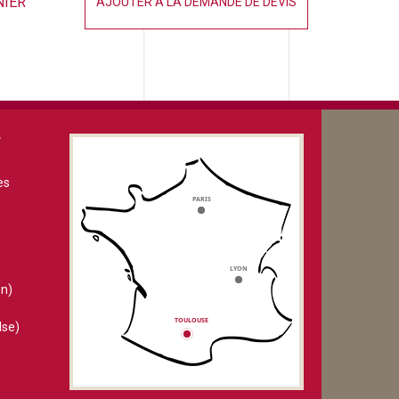
NIER
AJOUTER À LA DEMANDE DE DEVIS
V
es
n)
lse)