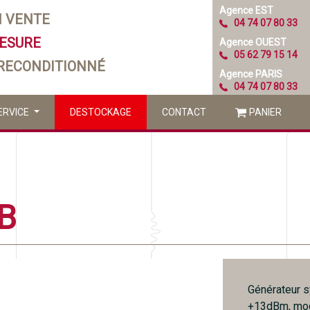
Agence EST
N VENTE
04 74 07 80 33
MESURE
Agence OUEST
05 62 79 15 14
 RECONDITIONNÉ
Agence PARIS
04 74 07 80 33
ERVICE
DESTOCKAGE
CONTACT
PANIER
B
Générateur 
+13dBm, mod