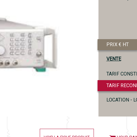
PRIX € HT
VENTE
TARIF CONST
TARIF RECON
LOCATION - 