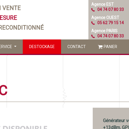
Agence EST
N VENTE
04 74 07 80 33
MESURE
Agence OUEST
05 62 79 15 14
 RECONDITIONNÉ
Agence PARIS
04 74 07 80 33
ERVICE
DESTOCKAGE
CONTACT
PANIER
C
Générateur v
+13dBm, GP