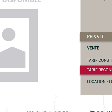
PRIX € HT
VENTE
TARIF CONST
TARIF RECON
LOCATION - 