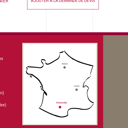
NIER
AJOUTER À LA DEMANDE DE DEVIS
V
es
n)
lse)