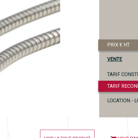
PRIX € HT
VENTE
TARIF CONST
TARIF RECON
LOCATION - 