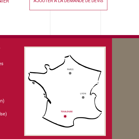
NIER
AJOUTER À LA DEMANDE DE DEVIS
V
es
n)
lse)