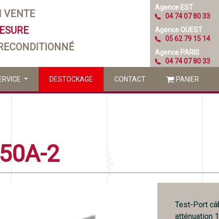
Agence EST
N VENTE
04 74 07 80 33
MESURE
Agence OUEST
05 62 79 15 14
 RECONDITIONNÉ
Agence PARIS
04 74 07 80 33
ERVICE
DESTOCKAGE
CONTACT
PANIER
50A-2
Test-Port câ
atténuation 