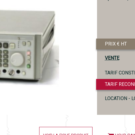
PRIX € HT
VENTE
TARIF CONST
TARIF RECON
LOCATION - 