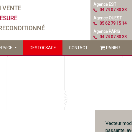
Agence EST
N VENTE
04 74 07 80 33
MESURE
Agence OUEST
05 62 79 15 14
 RECONDITIONNÉ
Agence PARIS
04 74 07 80 33
ERVICE
DESTOCKAGE
CONTACT
PANIER
Vecteur modu
passante, av