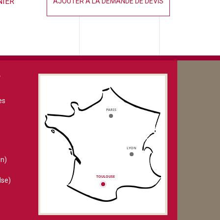
NIER
AJOUTER À LA DEMANDE DE DEVIS
V
es
n)
lse)