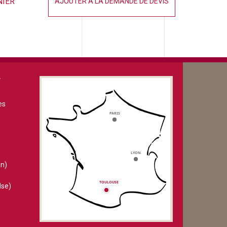
NIER
AJOUTER À LA DEMANDE DE DEVIS
V
es
n)
lse)