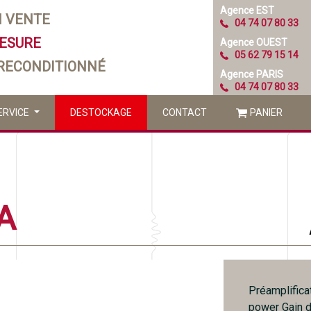
Agence EST
N VENTE
04 74 07 80 33
MESURE
Agence OUEST
05 62 79 15 14
 RECONDITIONNÉ
Agence PARIS
04 74 07 80 33
ERVICE
DESTOCKAGE
CONTACT
PANIER
A
Préamplifica
power Gain 