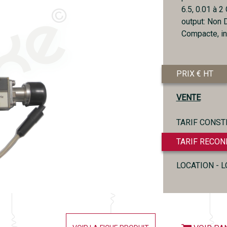
6.5, 0.01 à 2
output: Non 
Compacte, in
PRIX € HT
VENTE
TARIF CONST
TARIF RECON
LOCATION - 