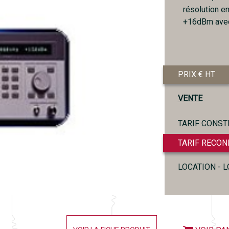
résolution e
+16dBm avec 
PRIX € HT
VENTE
TARIF CONST
TARIF RECON
LOCATION - 