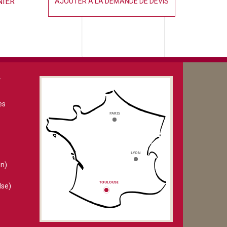
NIER
AJOUTER À LA DEMANDE DE DEVIS
V
es
n)
lse)