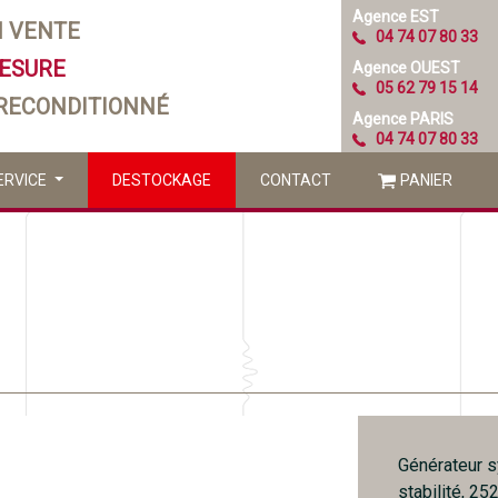
Agence EST
N VENTE
04 74 07 80 33
MESURE
Agence OUEST
05 62 79 15 14
 RECONDITIONNÉ
Agence PARIS
04 74 07 80 33
ERVICE
DESTOCKAGE
CONTACT
PANIER
Générateur s
stabilité, 2