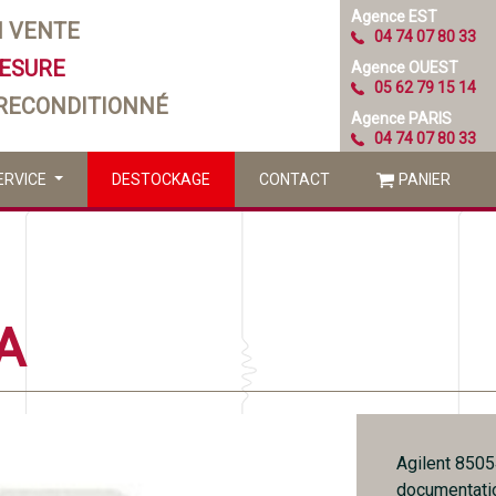
Agence EST
N VENTE
04 74 07 80 33
MESURE
Agence OUEST
05 62 79 15 14
 RECONDITIONNÉ
Agence PARIS
04 74 07 80 33
ERVICE
DESTOCKAGE
CONTACT
PANIER
A
Agilent 85054
documentatio