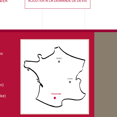
NIER
AJOUTER À LA DEMANDE DE DEVIS
V
es
n)
lse)