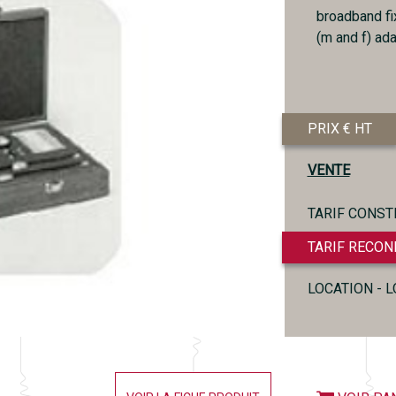
broadband fi
(m and f) ada
PRIX € HT
VENTE
TARIF CONST
TARIF RECON
LOCATION - 